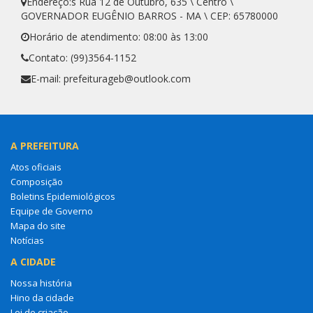
Endereço:s Rua 12 de Outubro, 635 \ Centro \
GOVERNADOR EUGÊNIO BARROS - MA \ CEP: 65780000
Horário de atendimento: 08:00 às 13:00
Contato: (99)3564-1152
E-mail: prefeiturageb@outlook.com
A PREFEITURA
Atos oficiais
Composição
Boletins Epidemiológicos
Equipe de Governo
Mapa do site
Notícias
A CIDADE
Nossa história
Hino da cidade
Lei de criação