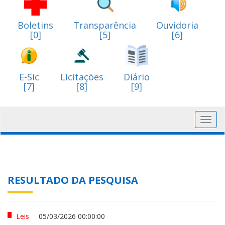
Boletins
Transparência
Ouvidoria
[0]
[5]
[6]
E-Sic
Licitações
Diário
[7]
[8]
[9]
Toggl
navig
RESULTADO DA PESQUISA
Leis
05/03/2026 00:00:00