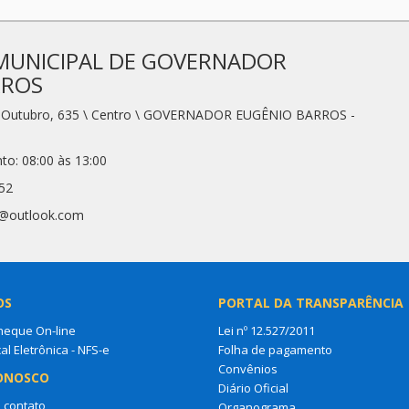
MUNICIPAL DE GOVERNADOR
RROS
e Outubro, 635 \ Centro \ GOVERNADOR EUGÊNIO BARROS -
to: 08:00 às 13:00
52
eb@outlook.com
OS
PORTAL DA TRANSPARÊNCIA
heque On-line
Lei nº 12.527/2011
al Eletrônica - NFS-e
Folha de pagamento
Convênios
ONOSCO
Diário Oficial
 contato
Organograma