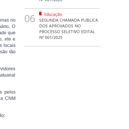
Educação
06
SEGUNDA CHAMADA PUBLICA
penas no
DOS APROVADOS NO
ário. O
PROCESSO SELETIVO EDITAL
ade que
Nº 001/2025
o, ele e
s locais
ssão tão
rvidores
atuarial
s pelos
 da CNM
ão;