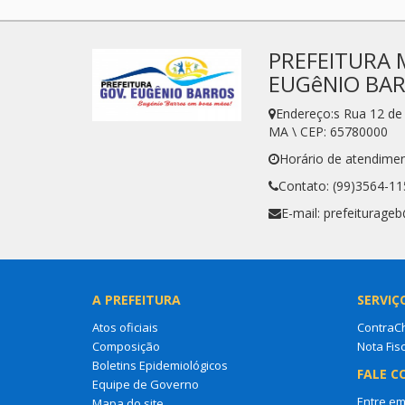
PREFEITURA 
EUGêNIO BA
Endereço:s Rua 12 d
MA \ CEP: 65780000
Horário de atendimen
Contato: (99)3564-11
E-mail: prefeiturag
A PREFEITURA
SERVIÇ
Atos oficiais
ContraC
Composição
Nota Fisc
Boletins Epidemiológicos
FALE C
Equipe de Governo
Entre em
Mapa do site