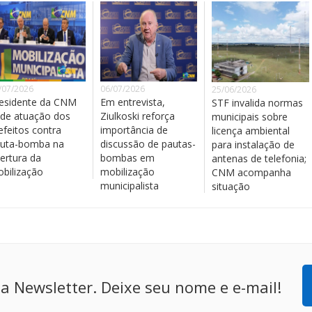
/07/2026
06/07/2026
25/06/2026
esidente da CNM
Em entrevista,
STF invalida normas
de atuação dos
Ziulkoski reforça
municipais sobre
efeitos contra
importância de
licença ambiental
uta-bomba na
discussão de pautas-
para instalação de
ertura da
bombas em
antenas de telefonia;
bilização
mobilização
CNM acompanha
municipalista
situação
a Newsletter. Deixe seu nome e e-mail!