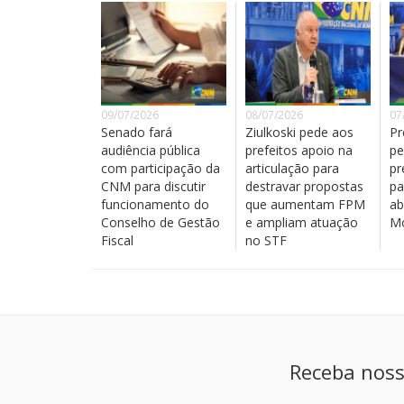
09/07/2026
08/07/2026
07
Senado fará
Ziulkoski pede aos
Pr
audiência pública
prefeitos apoio na
pe
com participação da
articulação para
pr
CNM para discutir
destravar propostas
pa
funcionamento do
que aumentam FPM
ab
Conselho de Gestão
e ampliam atuação
Mo
Fiscal
no STF
Receba noss