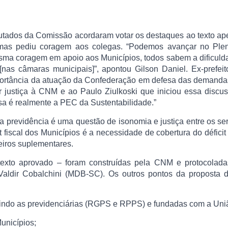
putados da Comissão acordaram votar os destaques ao texto a
 mas pediu coragem aos colegas. “Podemos avançar no Plen
sma coragem em apoio aos Municípios, todos sabem a dificuld
nas câmaras municipais]”, apontou Gilson Daniel. Ex-prefeit
mportância da atuação da Confederação em defesa das demanda
r justiça à CNM e ao Paulo Ziulkoski que iniciou essa discu
Essa é realmente a PEC da Sustentabilidade.”
previdência é uma questão de isonomia e justiça entre os se
it fiscal dos Municípios é a necessidade de cobertura do déficit 
eiros suplementares.
exto aprovado – foram construídas pela CNM e protocolada
Valdir Cobalchini (MDB-SC). Os outros pontos da proposta
luindo as previdenciárias (RGPS e RPPS) e fundadas com a Uni
Municípios;