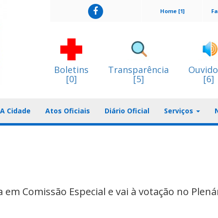
Home [1]
Fa
Boletins
Transparência
Ouvido
[0]
[5]
[6]
A Cidade
Atos Oficiais
Diário Oficial
Serviços
 em Comissão Especial e vai à votação no Plená