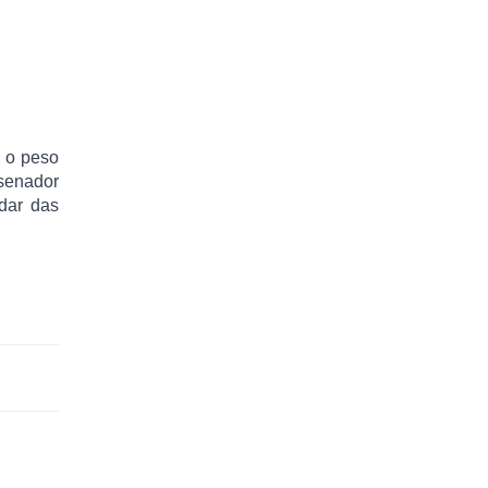
e o peso
 senador
dar das